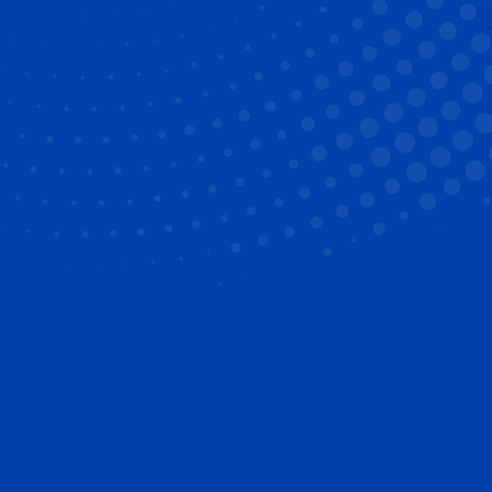
À quel âge ?
Entre 11 et 16 ans.
L’assurance maladie ne couvre que les
traitements débutés avant les 16 ans
.
Pour qui ?
En cas de
malocclusions
chez l’adolescent.
Pour quelle durée ?
De 18 à 30 mois
Avec quel type d’appareil ?
Des
appareils multi-attaches
ou des
gouttières transparentes
au
cabinet
d’orthodontie du Dr Ohayon à
Strasbourg
.
L’adolescence est une période particulièrement
propice pour l’orthodontie et c’est pourquoi la
majorité des traitements
sont entrepris durant
cette phase.