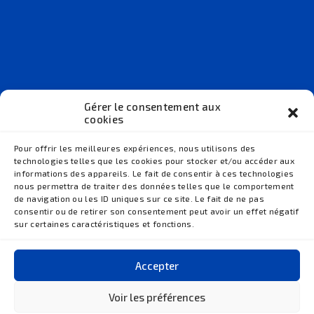
Équipe
Cabinet
Gérer le consentement aux
Patients
cookies
Conseils
Accès
Pour offrir les meilleures expériences, nous utilisons des
Contact
technologies telles que les cookies pour stocker et/ou accéder aux
Orthodontie de l’enfant
informations des appareils. Le fait de consentir à ces technologies
Orthodontie de l’adulte
nous permettra de traiter des données telles que le comportement
Orthodontie de l’adolescent
de navigation ou les ID uniques sur ce site. Le fait de ne pas
Gouttières transparentes
consentir ou de retirer son consentement peut avoir un effet négatif
Appareils orthodontiques
sur certaines caractéristiques et fonctions.
Appareils de contention
Ancrages osseux
Malocclusions dentaires
Accepter
Cabinet Ohayon © 2026
Tous droits réservés
Voir les préférences
Mentions légales
Conception et réalisation :
MEDIWEB