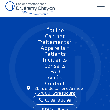
Équipe
Cabinet
Traitements
Appareils
Patients
Orthodontie de l’adolescent
Incidents
Conseils
Accueil
|
Traitements
|
Orthodontie de l’adolescent
FAQ
Accès
Contact
26 rue de la 1ère Armée
- 67000, Strasbourg
03 88 18 36 99
RDV en ligne