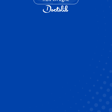
Le traitement orthodontique chez
l’adolescent fait
souvent suite à une
première phase d’
interception
. Ce
traitement débute généralement quand
toutes les dents définitives sont présentes
et a pour but de positionner les dents dans
leur position idéale.