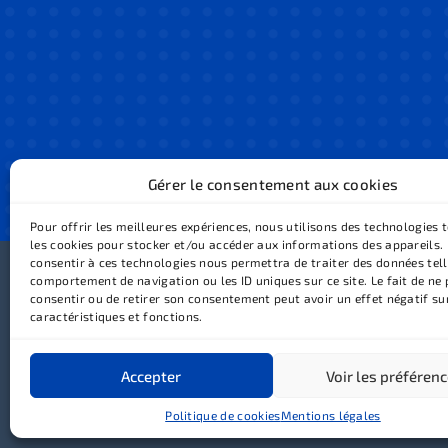
Gérer le consentement aux cookies
Pour offrir les meilleures expériences, nous utilisons des technologies t
les cookies pour stocker et/ou accéder aux informations des appareils. 
consentir à ces technologies nous permettra de traiter des données tell
comportement de navigation ou les ID uniques sur ce site. Le fait de ne
Équipe
Orth
consentir ou de retirer son consentement peut avoir un effet négatif su
Cabinet
Orth
caractéristiques et fonctions.
Patients
Orth
Conseils
Gou
Cabinet Ohayon © 2026
Accès
Tous droits réservés
Accepter
Voir les préféren
Contact
Conception et réalisation :
MEDIWEB
Mentions légales
Politique de cookies
Mentions légales