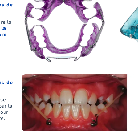
ns de
reils
 la
ure
.
ns de
 se
par la
pour
ce.