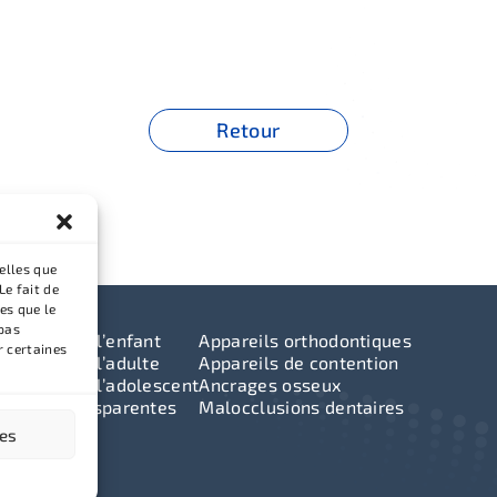
Retour
elles que
Le fait de
es que le
 pas
odontie de l’enfant
Appareils orthodontiques
r certaines
odontie de l’adulte
Appareils de contention
odontie de l’adolescent
Ancrages osseux
ttières transparentes
Malocclusions dentaires
ces