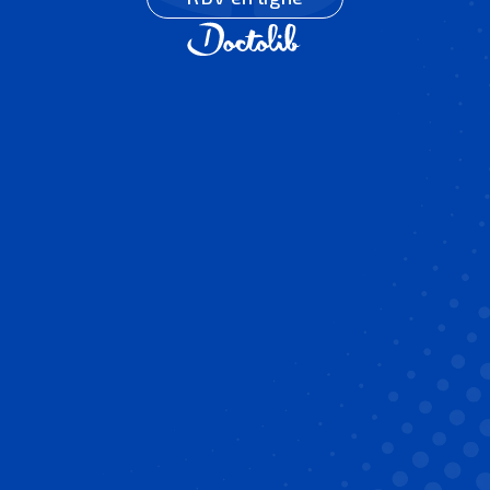
orthodontique. Sa mission principale est de
maintenir les dents
dans leur nouvelle position,
évitant ainsi tout risque de
récidive
ou de
mouvement
indésirable
. Généralement, elle se
présente sous forme d’un
fil métallique
ou d’une
gouttière
transparente
, discrète et confortable.
Pourquoi est-elle indispensable
?
Le processus de contention est
essentiel
pour
stabiliser
les résultats obtenus grâce à l’orthodontie
.
Après le retrait des appareils, les dents tendent à
revenir à leur position initiale, c’est ce qu’on appelle
la
récidive
. La contention joue un rôle crucial en
assurant la pérennité des corrections apportées et
en conservant un alignement dentaire idéal sur le
long terme. Elle garantit ainsi l’esthétique du sourire
et une bonne santé bucco-dentaire.
Conseils pour une contention