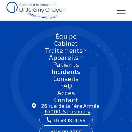
Équipe
Cabinet
Traitements
Appareils
Patients
La contention, à quoi sert-
Incidents
Conseils
elle?
FAQ
Accès
Accueil
|
Conseils
|
La contention, à quoi sert-elle?
Contact
26 rue de la 1ère Armée
- 67000, Strasbourg
La contention dentaire est un dispositif
03 88 18 36 99
orthodontique
crucial
, à l’importance souvent
négligée, qui intervient après le traitement
RDV en ligne