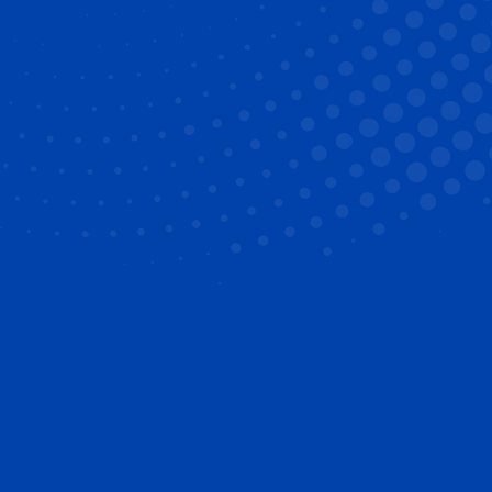
réussie
Respect des instructions
: Suivez à la lettre les
recommandations de votre orthodontiste
concernant le port de la contention.
Hygiène bucco-dentaire
: Nettoyez
méticuleusement la contention, tout comme vos
dents, pour éviter l’accumulation de plaque et de
tartre.
Visites régulières
: Consultez votre
orthodontiste
pour des contrôles réguliers et
assurez-vous que la contention reste en bon
état.
Alimentation adaptée
: Évitez les aliments trop
durs ou collants qui pourraient endommager la
contention.
Patience et persévérance
: La contention peut
être inconfortable au début, mais elle est
essentielle pour maintenir les résultats à long
terme.